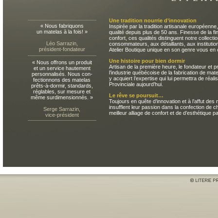
Une tradition nourrie d’innovation
« Nous fabriquons
Inspirée par la tradition artisanale européenne
un matelas à la fois! »
qualité depuis plus de 50 ans. Finesse de la fini
confort, ces qualités distinguent notre collec
Léo Sarrazin,
consommateurs, aux détaillants, aux institution
président-fondateur
Atelier Boutique unique en son genre vous en 
Une histoire pour bien dormir
« Nous offrons un produit
Artisan de la première heure, le fondateur et p
et un service hautement
l’industrie québécoise de la fabrication de matel
personnalisés. Nous con-
y acquiert l’expertise qui lui permettra de réal
fectionnons des matelas
Provinciale aujourd’hui.
prêts-à-dormir, standards,
réglables, sur mesure et
Le rêve se poursuit…
même surdimensionnés. »
Toujours en quête d’innovation et à l’affut des
insufflent leur passion dans la confection de c
Serge Sarrazin,
meilleur alliage de confort et de d’esthétique p
vice-président